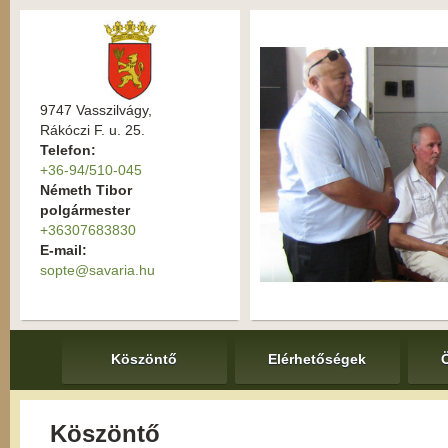
9747 Vasszilvágy,
Rákóczi F. u. 25.
Telefon:
+36-94/510-045
Németh Tibor
polgármester
+36307683830
E-mail:
sopte@savaria.hu
Köszöntő
Elérhetőségek
Köszöntő