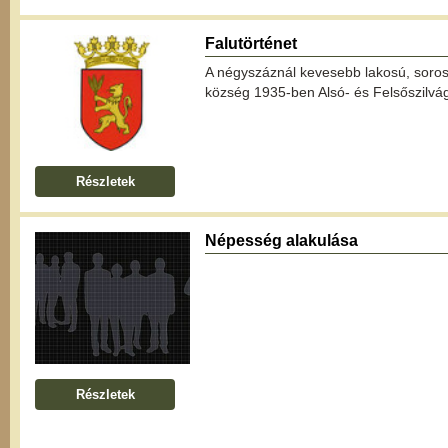
Falutörténet
A négyszáznál kevesebb lakosú, soros
község 1935-ben Alsó- és Felsőszilvágy
Részletek
Népesség alakulása
Részletek