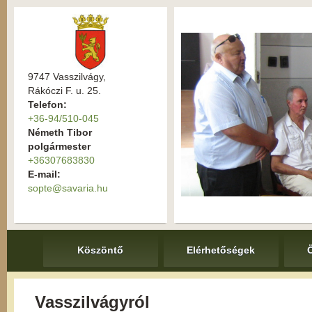
9747 Vasszilvágy,
Rákóczi F. u. 25.
Telefon:
+36-94/510-045
Németh Tibor
polgármester
+36307683830
E-mail:
sopte@savaria.hu
Köszöntő
Elérhetőségek
Vasszilvágyról