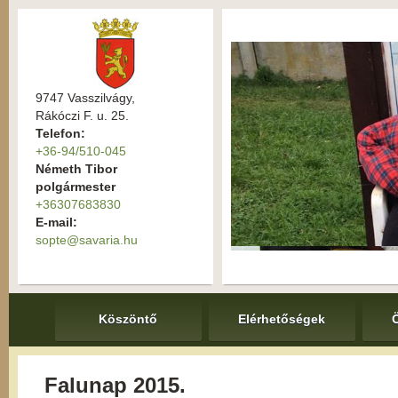
9747 Vasszilvágy,
Rákóczi F. u. 25.
Telefon:
+36-94/510-045
Németh Tibor
polgármester
+36307683830
E-mail:
sopte@savaria.hu
Köszöntő
Elérhetőségek
Falunap 2015.