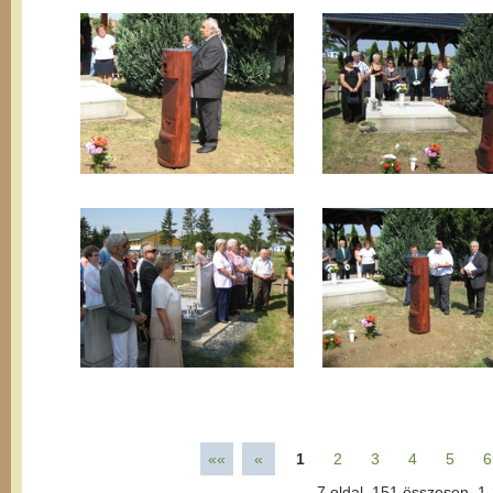
««
«
1
2
3
4
5
6
7
oldal,
151
összesen,
1-