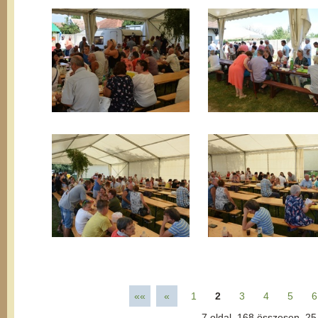
««
«
1
2
3
4
5
6
7
oldal,
168
összesen,
25