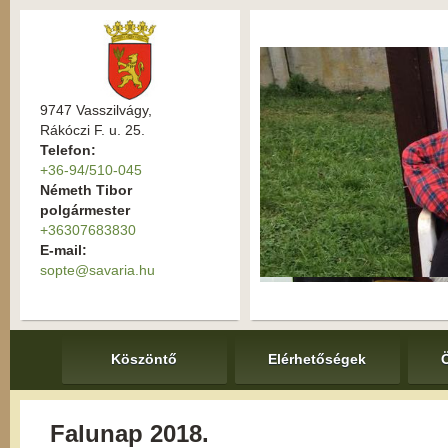
9747 Vasszilvágy,
Rákóczi F. u. 25.
Telefon:
+36-94/510-045
Németh Tibor
polgármester
+36307683830
E-mail:
sopte@savaria.hu
Köszöntő
Elérhetőségek
Falunap 2018.