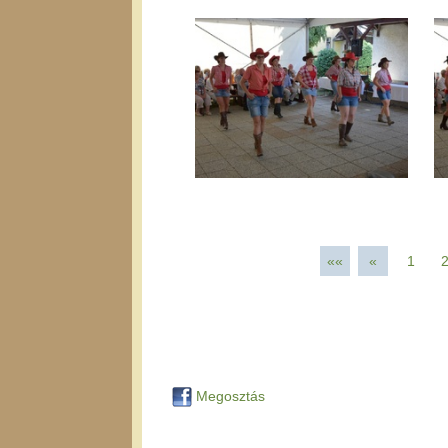
««
«
1
Megosztás