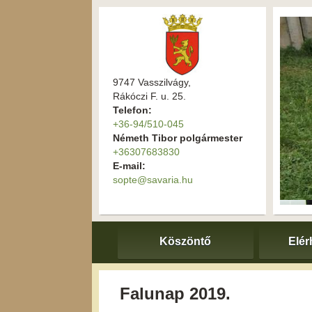
9747 Vasszilvágy,
Rákóczi F. u. 25.
Telefon:
+36-94/510-045
Németh Tibor polgármester
+36307683830
E-mail:
sopte@savaria.hu
Köszöntő
Elér
Falunap 2019.