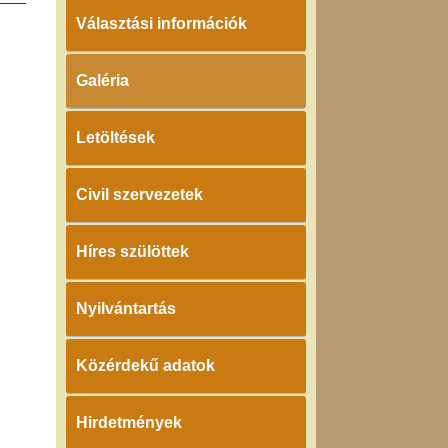
Választási információk
Galéria
Letöltések
Civil szervezetek
Híres szülöttek
Nyilvántartás
Közérdekű adatok
Hirdetmények