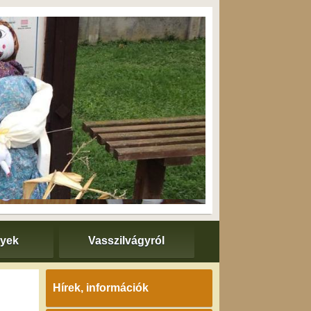
nyek
Vasszilvágyról
Hírek, információk