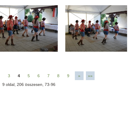
2
3
4
5
6
7
8
9
»
»»
9
oldal,
206
összesen,
73-96