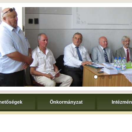
hetőségek
Önkormányzat
Intézmé