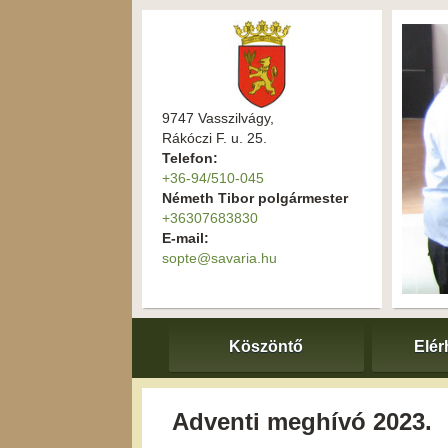
9747 Vasszilvágy,
Rákóczi F. u. 25.
Telefon:
+36-94/510-045
Németh Tibor polgármester
+36307683830
E-mail:
sopte@savaria.hu
Köszöntő
Elér
Adventi meghívó 2023.