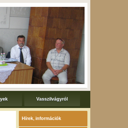
nyek
Vasszilvágyról
Hírek, információk