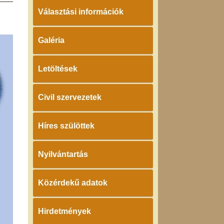
Választási információk
Galéria
Letöltések
Civil szervezetek
Híres szülöttek
Nyilvántartás
Közérdekű adatok
Hirdetmények