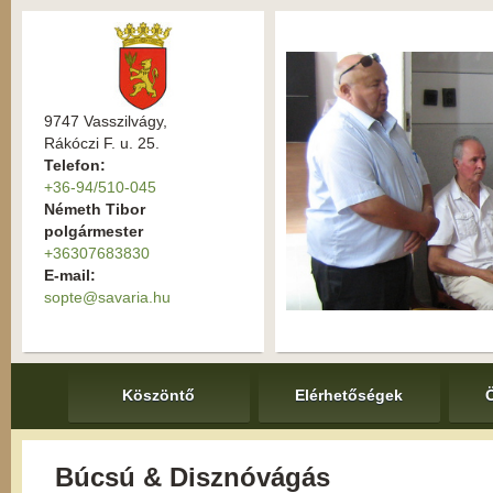
9747 Vasszilvágy,
Rákóczi F. u. 25.
Telefon:
+36-94/510-045
Németh Tibor
polgármester
+36307683830
E-mail:
sopte@savaria.hu
Köszöntő
Elérhetőségek
Búcsú & Disznóvágás