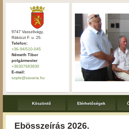
9747 Vasszilvágy,
Rákóczi F. u. 25.
Telefon:
+36-94/510-045
Németh Tibor
polgármester
+36307683830
E-mail:
sopte@savaria.hu
Köszöntő
Elérhetőségek
Ebösszeírás 2026.