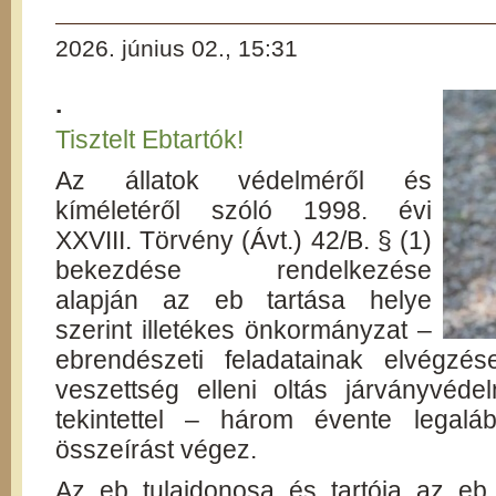
2026. június 02., 15:31
.
Tisztelt Ebtartók!
Az állatok védelméről és
kíméletéről szóló 1998. évi
XXVIII. Törvény (Ávt.) 42/B. § (1)
bekezdése rendelkezése
alapján az eb tartása helye
szerint illetékes önkormányzat –
ebrendészeti feladatainak elvégzés
veszettség elleni oltás járványvéde
tekintettel – három évente legal
összeírást végez.
Az eb tulajdonosa és tartója az eb