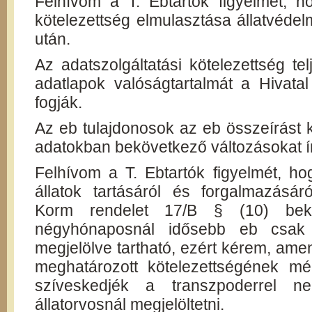
Felhívom a T. Ebtartók figyelmét, ho
kötelezettség elmulasztása állatvéde
után.
Az adatszolgáltatási kötelezettség tel
adatlapok valóságtartalmát a Hivatal
fogják.
Az eb tulajdonosok az eb összeírást 
adatokban bekövetkező változásokat ír
Felhívom a T. Ebtartók figyelmét, hog
állatok tartásáról és forgalmazásáró
Korm rendelet 17/B § (10) bek
négyhónaposnál idősebb eb csak t
megjelölve tartható, ezért kérem, am
meghatározott kötelezettségének mé
szíveskedjék a transzpoderrel n
állatorvosnál megjelöltetni.