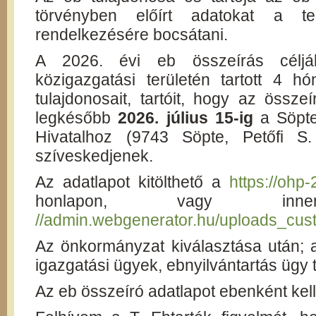
törvényben előírt adatokat a te
rendelkezésére bocsátani.
A 2026. évi eb összeírás célj
közigazgatási területén tartott 4 
tulajdonosait, tartóit, hogy az összeí
legkésőbb
2026. július 15-ig
a Söpte
Hivatalhoz (9743 Söpte, Petőfi S.
szíveskedjenek.
Az adatlapot kitölthető a
https://ohp-
honlapon, vagy innen
//admin.webgenerator.hu/uploads_cus
Az önkormányzat kiválasztása után; 
igazgatási ügyek, ebnyilvántartás ügy 
Az eb összeíró adatlapot ebenként kell 